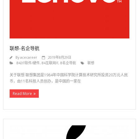
- B3管理咨询
- B4互联网IT
- B41互联网/电商
- B42IT软件/硬件
联想-名企导航
- B43电子/通信
By
acecareer
2019年8月29日
B42IT软件/硬件
,
B4互联网IT
,
B名企导航
联想
- B5快消/贸易
关于联想 联想集团是1984年中国科学院计算技术研究所投资20万元人民
币，由11名科技人员创办，是中国的一家在
- B51快速消费品
- B52零售/贸易
Read More
- B53奢侈品/服装
- B6房地产
- B7更多行业名企