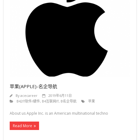
- B71汽车
- B72能源/化工
- B73机械制造/电气
- B74医药/医疗
- B75交通/物流
- B76广告/传媒
- B77律师事务所
苹果(APPLE)-名企导航
- B78酒店/旅游
By
acecareer
2019年6月11日
- 招聘信息
B42IT软件/硬件
,
B4互联网IT
,
B名企导航
苹果
- C1校园招聘
About us Apple Inc. is an American multinational techno
- C2实习招聘
Read More
- C3社会招聘