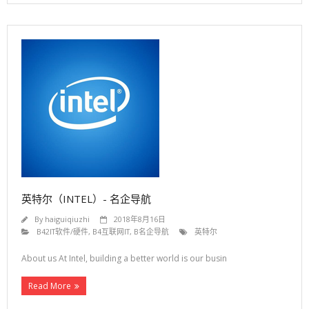
- C4留学生海归招聘会
求职加油站
- D1求职大礼包
- D2行业名企资讯
- D3简历网申指导
- D4面试笔试指导
- D5留学生海归求职
英特尔（INTEL）- 名企导航
- D6考证考试指导
By
haiguiqiuzhi
2018年8月16日
B42IT软件/硬件
,
B4互联网IT
,
B名企导航
英特尔
名企内推
About us At Intel, building a better world is our busin
海归求职辅导
Read More
留学生回国服务