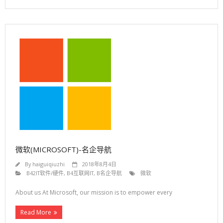
- 留学生落户
- 留学生学历认证
- 留学回国人员证明
- 留学生免税车
联系我们
微软(MICROSOFT)-名企导航
By
haiguiqiuzhi
2018年8月4日
B42IT软件/硬件
,
B4互联网IT
,
B名企导航
微软
About us At Microsoft, our mission is to empower every
Read More