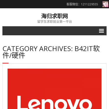
客服微信：1211229555
海归求职网
留学生求职就业第一平台
名企导航
CATEGORY ARCHIVES: B42IT软
- B1金融行业
件/硬件
- B11外资银行投行
- B12国内大型银行
- B13证券/基金
- B14保险行业
- B15其他金融名企
- B2会计师事务所