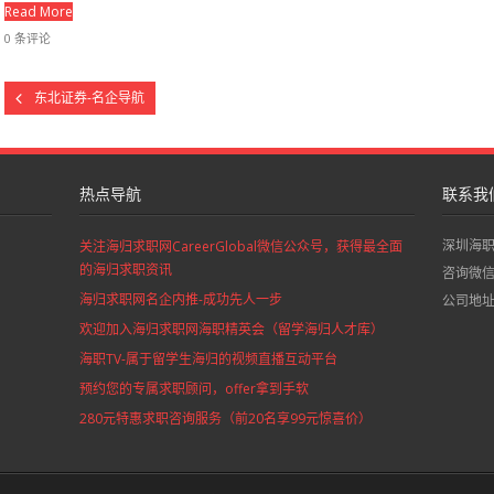
Read More
0 条评论
东北证券-名企导航
热点导航
联系我
深圳海
关注海归求职网CareerGlobal微信公众号，获得最全面
的海归求职资讯
咨询微信：
海归求职网名企内推-成功先人一步
公司地
欢迎加入海归求职网海职精英会（留学海归人才库）
海职TV-属于留学生海归的视频直播互动平台
预约您的专属求职顾问，offer拿到手软
280元特惠求职咨询服务（前20名享99元惊喜价）