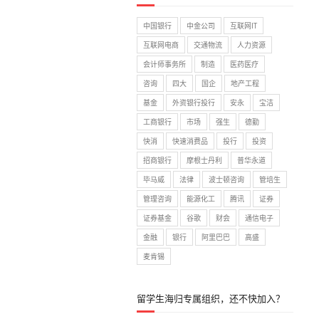
中国银行
中金公司
互联网IT
互联网电商
交通物流
人力资源
会计师事务所
制造
医药医疗
咨询
四大
国企
地产工程
基金
外资银行投行
安永
宝洁
工商银行
市场
强生
德勤
快消
快速消费品
投行
投资
招商银行
摩根士丹利
普华永道
毕马威
法律
波士顿咨询
管培生
管理咨询
能源化工
腾讯
证券
证券基金
谷歌
财会
通信电子
金融
银行
阿里巴巴
高盛
麦肯锡
留学生海归专属组织，还不快加入？