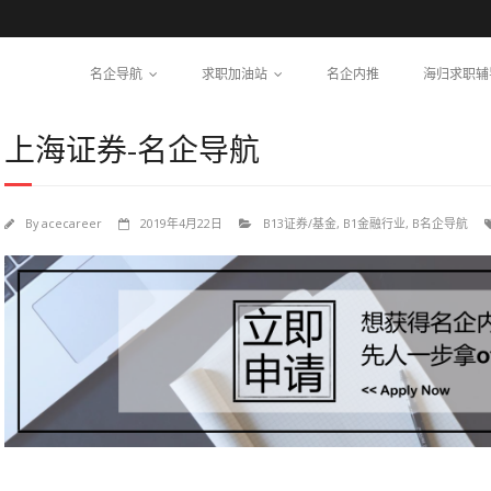
名企导航
求职加油站
名企内推
海归求职辅
上海证券-名企导航
By
acecareer
2019年4月22日
B13证券/基金
,
B1金融行业
,
B名企导航