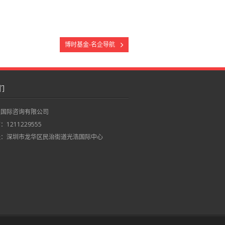
博时基金-名企导航
们
职国际咨询有限公司
1211229555
址：深圳市龙华区民治街道光浩国际中心