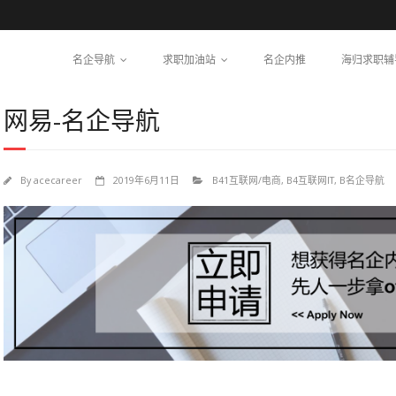
名企导航
求职加油站
名企内推
海归求职辅
网易-名企导航
By
acecareer
2019年6月11日
B41互联网/电商
,
B4互联网IT
,
B名企导航