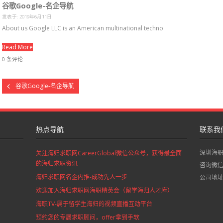
谷歌Google-名企导航
发表于: 2019年6月11日
About us Google LLC is an American multinational techno
Read More
0 条评论
谷歌Google-名企导航
热点导航
联系我
深圳海
关注海归求职网CareerGlobal微信公众号，获得最全面
的海归求职资讯
咨询微信：
海归求职网名企内推-成功先人一步
公司地
欢迎加入海归求职网海职精英会（留学海归人才库）
海职TV-属于留学生海归的视频直播互动平台
预约您的专属求职顾问，offer拿到手软