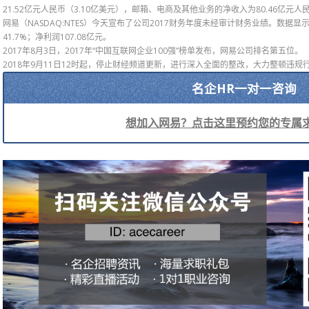
21.52亿元人民币（3.10亿美元），邮箱、电商及其他业务的净收入为80.46亿元人民
网易（NASDAQ:NTES）今天宣布了公司2017财务年度未经审计财务业绩。数据显示
41.7%；净利润107.08亿元。
2017年8月3日，2017年“中国互联网企业100强”榜单发布，网易公司排名第五位。
2018年9月11日12时起，停止财经频道更新，进行深入全面的整改，大力整顿违规行
名企HR一对一咨询
想加入网易？点击这里预约您的专属求