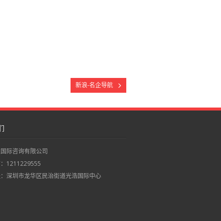
新浪-名企导航
们
职国际咨询有限公司
1211229555
址：深圳市龙华区民治街道光浩国际中心