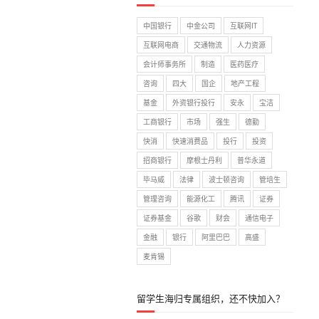
中国银行
中金公司
互联网IT
互联网电商
交通物流
人力资源
会计师事务所
制造
医药医疗
咨询
四大
国企
地产工程
基金
外资银行投行
安永
宝洁
工商银行
市场
强生
德勤
快消
快速消费品
投行
投资
招商银行
摩根士丹利
普华永道
毕马威
法律
波士顿咨询
管培生
管理咨询
能源化工
腾讯
证券
证券基金
谷歌
财会
通信电子
金融
银行
阿里巴巴
高盛
麦肯锡
留学生海归专属组织，还不快加入？