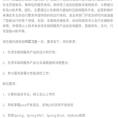
车主的智能化，联网化的服务体验。其研发工组包括智能车联网技术，大数据分
- B3管理咨询
析及AI技术等。团队，主要通过以车联网为基础的互联网服务开发，运营和维护
来满足车主的出行要求并提供较好的出行体验。该业务部门开发及研究内容涵盖
- B4互联网IT
了智能出行的各个领域，包括：车联网关键技术，自动驾驶技术以及行车辅助系
统等，并使用以上技术来支持车联网服务产品如充电服务，智能停车，支付，行
- B41互联网/电商
车智能AI助手等。
- B42IT软件/硬件
现在面向高校招聘
实习生
一名，要求如下，岗位职责：
- B43电子/通信
1、负责车联网服务产品的设计和开发；
- B5快消/贸易
2、负责车联网服务产品与车端数据和流程整合；
- B51快速消费品
3、参与服务部署与性能调优工作；
- B52零售/贸易
职位要求：
- B53奢侈品/服装
1、计算机相关专业，硕士及以上学历
- B6房地产
2、熟练掌握java开发语言，具有J2EE项目开发经验
- B7更多行业名企
3、熟悉Spring、Spring MVC、Spring Boot、MyBatis框架