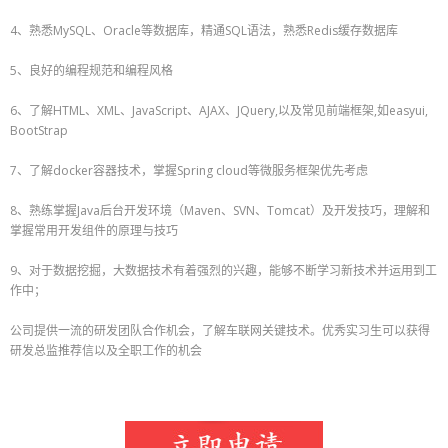
- B71汽车
4、熟悉MySQL、Oracle等数据库，精通SQL语法，熟悉Redis缓存数据库
- B72能源/化工
5、良好的编程规范和编程风格
- B73机械制造/电气
6、了解HTML、XML、JavaScript、AJAX、JQuery,以及常见前端框架,如easyui,
- B74医药/医疗
BootStrap
- B75交通/物流
7、了解docker容器技术，掌握Spring cloud等微服务框架优先考虑
- B76广告/传媒
8、熟练掌握Java后台开发环境（Maven、SVN、Tomcat）及开发技巧，理解和
掌握常用开发组件的原理与技巧
- B77律师事务所
9、对于数据挖掘，大数据技术有着强烈的兴趣，能够不断学习新技术并运用到工
- B78酒店/旅游
作中；
- 招聘信息
公司提供一流的研发团队合作机会，了解车联网关键技术。优秀实习生可以获得
研发总监推荐信以及全职工作的机会
- C1校园招聘
- C2实习招聘
- C3社会招聘