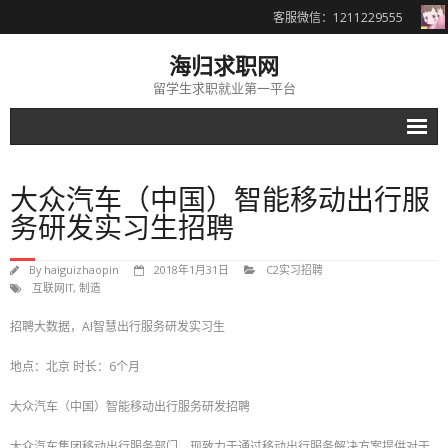
客服微信：1211229555
海归求职网
留学生求职就业第一平台
名企导航
大众汽车（中国）智能移动出行服
- B1金融行业
务研发实习生招聘
- B11外资银行投行
By
haiguizhaopin
2018年1月31日
C2实习招聘
- B12国内大型银行
互联网IT
,
制造
- B13证券/基金
招聘大数据，AI智慧出行服务研发实习生
- B14保险行业
地点：北京 时长：6个月
- B15其他金融名企
大众汽车（中国）智能移动出行服务研发招聘
- B2会计师事务所
大众汽车集团移动出行服务部门，现致力于通过移动出行服务解决方案提供对于