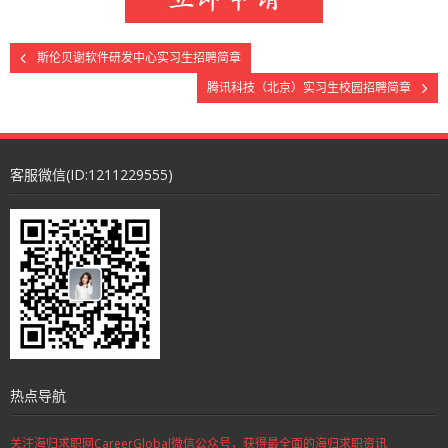
- C4留学生海归招聘会
斯伦贝谢软件研发中心实习生招聘简章
求职加油站
腾讯科技（北京）实习生校园招聘简章
- D1求职大礼包
- D2行业名企资讯
客服微信(ID:1211229555)
- D3简历网申指导
- D4面试笔试指导
- D5留学生海归求职
- D6考证考试指导
名企内推
海归求职辅导
热点导航
留学生回国服务
关注海归求职网CareerGlobal微信公众号，获得最全面的海归求职资讯