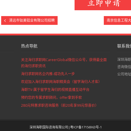
清远市钛美铝业有限公司招聘
南京信息工程
热点导航
联系我
深圳海
关注海归求职网CareerGlobal微信公众号，获得最全面
的海归求职资讯
咨询微信：
海归求职网名企内推-成功先人一步
公司地
欢迎加入海归求职网海职精英会（留学海归人才库）
海职TV-属于留学生海归的视频直播互动平台
预约您的专属求职顾问，offer拿到手软
280元特惠求职咨询服务（前20名享99元惊喜价）
深圳海职国际咨询有限公司|粤ICP备17156963号-1