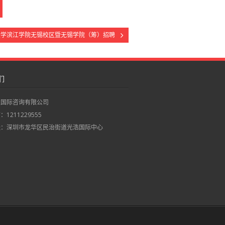
大学滨江学院无锡校区暨无锡学院（筹）招聘
们
职国际咨询有限公司
1211229555
址：深圳市龙华区民治街道光浩国际中心