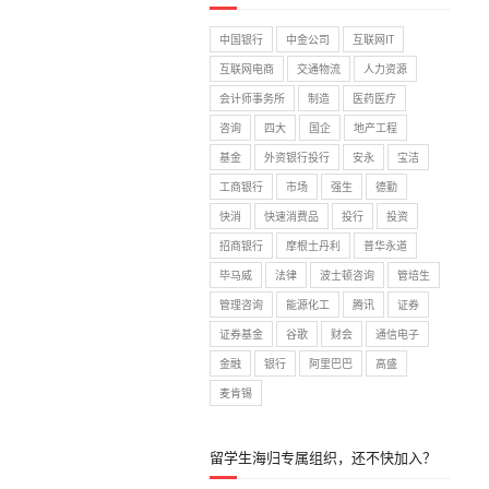
中国银行
中金公司
互联网IT
互联网电商
交通物流
人力资源
会计师事务所
制造
医药医疗
咨询
四大
国企
地产工程
基金
外资银行投行
安永
宝洁
工商银行
市场
强生
德勤
快消
快速消费品
投行
投资
招商银行
摩根士丹利
普华永道
毕马威
法律
波士顿咨询
管培生
管理咨询
能源化工
腾讯
证券
证券基金
谷歌
财会
通信电子
金融
银行
阿里巴巴
高盛
麦肯锡
留学生海归专属组织，还不快加入？