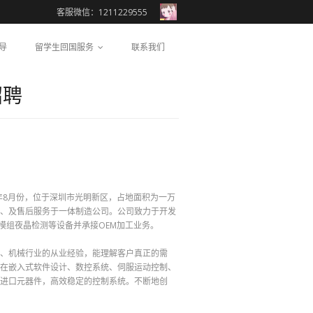
客服微信：1211229555
导
留学生回国服务
联系我们
招聘
7年8月份，位于深圳市光明新区，占地面积为一万
、及售后服务于一体制造公司。公司致力于开发
模组夜晶检测等设备并承接OEM加工业务。
、机械行业的从业经验，能理解客户真正的需
在嵌入式软件设计、数控系统、伺服运动控制、
的进口元器件，高效稳定的控制系统。不断地创