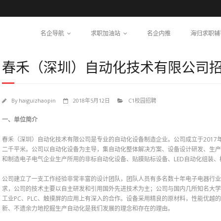
名企导航
求职加油站
名企内推
海归求职辅
春禾（深圳）自动化技术有限公司
By
haiguizhaopin
2018年5月12日
C1校园招聘
一、单位简介
201
春禾（深圳）自动化技术有限公司是专业的自动化设备制造企业。公司成立于
二千平米。公司以自动化设备为主导，集自动化整体解决方案、设备设计研发、生产
和制造电子电气企业生产所用的非标自动化设备、贴膜贴标设备、LED自动化组装、
公司建立了一支工作经验非常丰富的设计团队，团队人员有多名数十年电子电器行业
求，公司的技术主要以自主研发和引用国外先进技术为主；公司与国内几所知名大学
PC、PLC、触摸屏的应用上有深入的合作。设备采用精良的原材料，性能优越
工业
新、不遗余力地挖掘生产自动化是我们发展的理念和存在的理由。